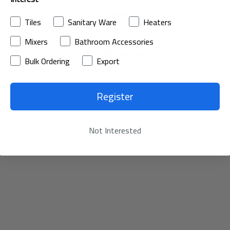
الآن
Tiles
Sanitary Ware
Heaters
تسوق
Mixers
Bathroom Accessories
الآن
Bulk Ordering
Export
Register
Not Interested