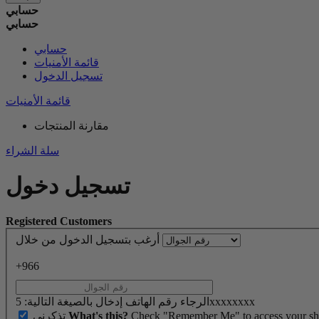
حسابي
حسابي
حسابي
قائمة الأمنيات
تسجيل الدخول
قائمة الأمنيات
مقارنة المنتجات
سلة الشراء
تسجيل دخول
Registered Customers
أرغب بتسجيل الدخول من خلال
+966
الرجاء رقم الهاتف إدخال بالصيغة التالية: 5xxxxxxxx
Check "Remember Me" to access your shopp
What's this?
تذكرنى