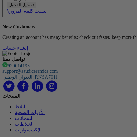
تسجيل الدخول
نسيت كلمة المرور؟
New Customers
Creating an account has many benefits: check out faster, keep more th
إنشاء حساب
تواصل معنا
920014193
support@saudiceramics.com
العنوان الوطني: RNSA7011
المنتجات
البلاط
الأدوات الصحية
السخانات
الخلاطات
الإكسسوارات