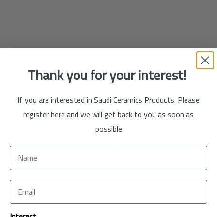
تسوق
الآن
Thank you for your interest!
If you are interested in Saudi Ceramics Products. Please
register here and we will get back to you as soon as
possible
تسوق
الآن
تسوق
Interest