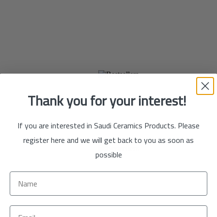
تسوق
الآن
Thank you for your interest!
If you are interested in Saudi Ceramics Products. Please
تسوق
register here and we will get back to you as soon as
الآن
possible
تسوق