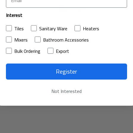
الآن
Interest
تسوق
الآن
Tiles
Sanitary Ware
Heaters
Mixers
Bathroom Accessories
Bulk Ordering
Export
Register
Not Interested