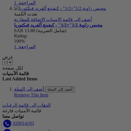
المراجعة
1
نفدت الكمية
أضف إلى قائمة الامنيات
الإضافة للمقارنة
محبس زاوية 1/2"×1/2" - كيفينغ ألفريد فيكتوريا
(شامل الضريبة)
SAR 13.80
Rating:
100%
المراجعة
1
عرض
لكل صفحة
قائمة الأمنيات
Last Added Items
أضف إلى السلة
أضف إلى السلة
Remove This Item
الذهاب إلى قائمة الرغبات
قائمة الأمنيات فارغة
تواصل معنا
920014193