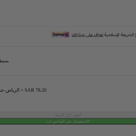
بسيطة
SAR 78.20
+
الرياض-جدة-مكة-الدمام-الخبر-الظهران-الجبيل-القصيم-المدينة(شاملة الضريبة)
أضف إلى السلة
الاستفسار عبر الواتس اب