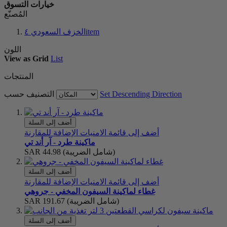
خيارات التسوق
المُصنّع
item
الخزف السعودي
٤
اللون
View as
Grid
List
المنتجات
Set Descending Direction
التصنيف حسب
أضف إلى السلة
أضف إلى قائمة الامنيات
الإضافة للمقارنة
ماكينة طرد - آر أند تي
(شامل الضريبة)
SAR 44.98
أضف إلى السلة
أضف إلى قائمة الامنيات
الإضافة للمقارنة
غطاء لماكينة السيفون المخفي - جروهي
(شامل الضريبة)
SAR 191.67
أضف إلى السلة