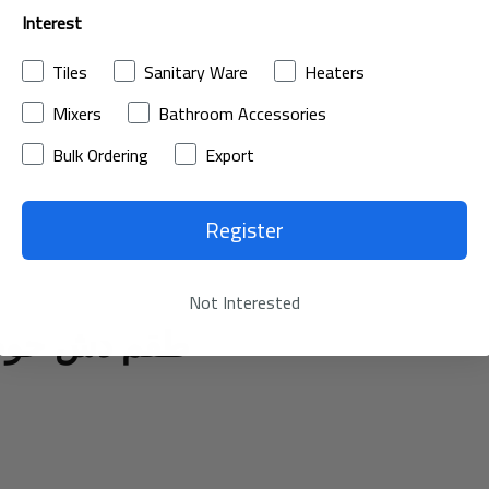
Interest
Tiles
Sanitary Ware
Heaters
Mixers
Bathroom Accessories
Bulk Ordering
Export
Register
Not Interested
طقم دش حوض ا