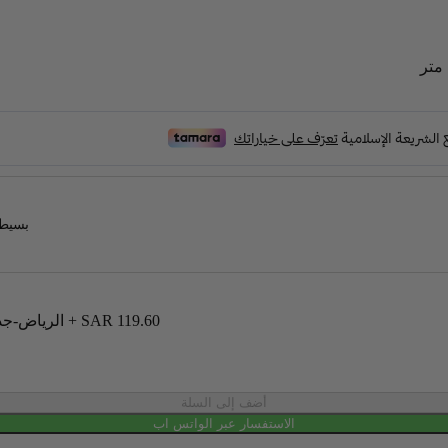
بسيطة
SAR 119.60
+
الرياض-جدة-مكة-الدمام-الخبر-الظهران-الجبيل-القصيم-المدينة(شاملة الضريبة)
أضف إلى السلة
الاستفسار عبر الواتس اب