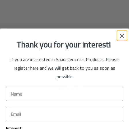
تسوق
الآن
Thank you for your interest!
If you are interested in Saudi Ceramics Products. Please
register here and we will get back to you as soon as
possible
تسوق
الآن
تسوق
Interest