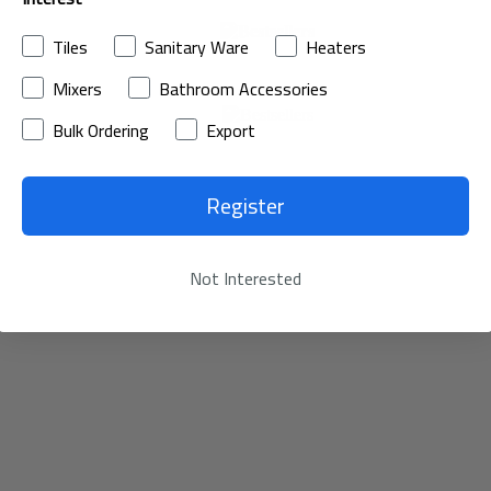
الآن
Tiles
Sanitary Ware
Heaters
تسوق
Mixers
Bathroom Accessories
الآن
Bulk Ordering
Export
Register
Not Interested