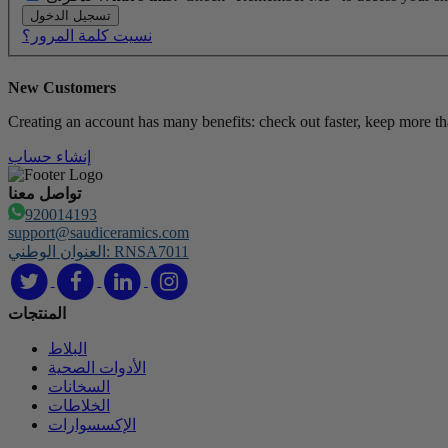
تسجيل الدخول
نسيت كلمة المرور؟
New Customers
Creating an account has many benefits: check out faster, keep more th
إنشاء حساب
تواصل معنا
920014193
support@saudiceramics.com
العنوان الوطني: RNSA7011
المنتجات
البلاط
الأدوات الصحية
السخانات
الخلاطات
الإكسسوارات