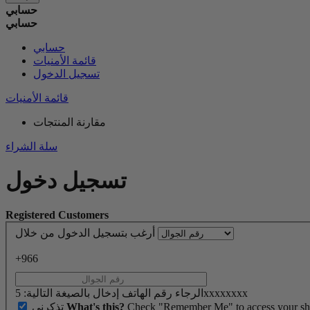
حسابي
حسابي
حسابي
قائمة الأمنيات
تسجيل الدخول
قائمة الأمنيات
مقارنة المنتجات
سلة الشراء
تسجيل دخول
Registered Customers
أرغب بتسجيل الدخول من خلال
+966
الرجاء رقم الهاتف إدخال بالصيغة التالية: 5xxxxxxxx
Check "Remember Me" to access your shopp
What's this?
تذكرنى