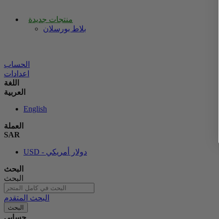
منتجات جديدة
بلاط بورسلان
الحساب
اعدادات
اللغة
العربية
English
العملة
SAR
USD - دولار أمريكي
البحث
البحث
البحث المتقدم
البحث
حسابي