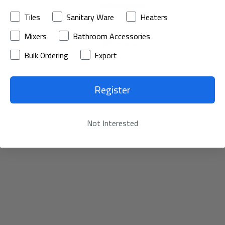
Tiles
Sanitary Ware
Heaters
تسوق
Mixers
Bathroom Accessories
الآن
Bulk Ordering
Export
Register
Not Interested