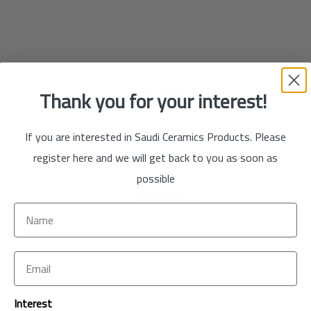
تسوق
الآن
Thank you for your interest!
If you are interested in Saudi Ceramics Products. Please
register here and we will get back to you as soon as
تسوق
possible
الآن
تسوق
Interest
الآن