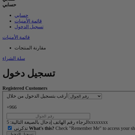
حسابي
حسابي
قائمة الأمنيات
تسجيل الدخول
قائمة الأمنيات
مقارنة المنتجات
سلة الشراء
تسجيل دخول
Registered Customers
أرغب بتسجيل الدخول من خلال
+966
الرجاء رقم الهاتف إدخال بالصيغة التالية: 5xxxxxxxx
Check "Remember Me" to access your shopp
What's this?
تذكرنى
تسجيل الدخول