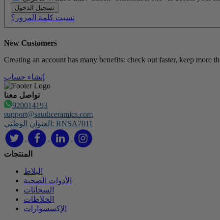
تسجيل الدخول
نسيت كلمة المرور؟
New Customers
Creating an account has many benefits: check out faster, keep more th
إنشاء حساب
تواصل معنا
920014193
support@saudiceramics.com
العنوان الوطني: RNSA7011
المنتجات
البلاط
الأدوات الصحية
السخانات
الخلاطات
الإكسسوارات