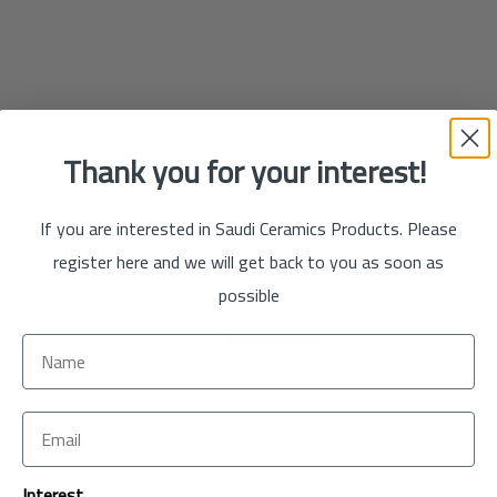
تسوق
الآن
Thank you for your interest!
If you are interested in Saudi Ceramics Products. Please
register here and we will get back to you as soon as
possible
تسوق
الآن
تسوق
Interest