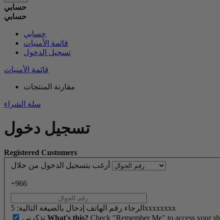
حسابي
حسابي
حسابي
قائمة الأمنيات
تسجيل الدخول
قائمة الأمنيات
مقارنة المنتجات
سلة الشراء
تسجيل دخول
Registered Customers
أرغب بتسجيل الدخول من خلال
+966
الرجاء رقم الهاتف إدخال بالصيغة التالية: 5xxxxxxxx
Check "Remember Me" to access your shopp
What's this?
تذكرنى