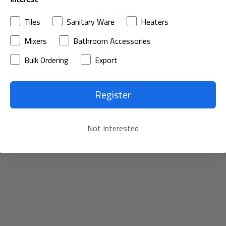
الآن
Tiles
Sanitary Ware
Heaters
تسوق
Mixers
Bathroom Accessories
الآن
Bulk Ordering
Export
Register
Not Interested