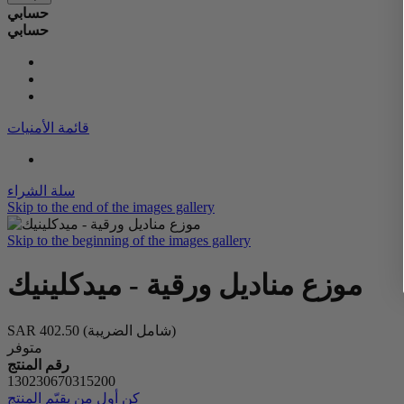
حسابي
حسابي
قائمة الأمنيات
سلة الشراء
Skip to the end of the images gallery
Skip to the beginning of the images gallery
موزع مناديل ورقية - ميدكلينيك
(شامل الضريبة)
SAR 402.50
متوفر
رقم المنتج
130230670315200
كن أول من يقيّم المنتج