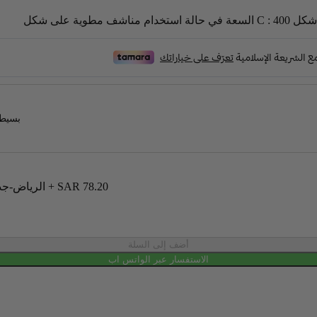
بسيطة
SAR 78.20
+
الرياض-جدة-مكة-الدمام-الخبر-الظهران-الجبيل-القصيم-المدينة(شاملة الضريبة)
أضف إلى السلة
الاستفسار عبر الواتس اب