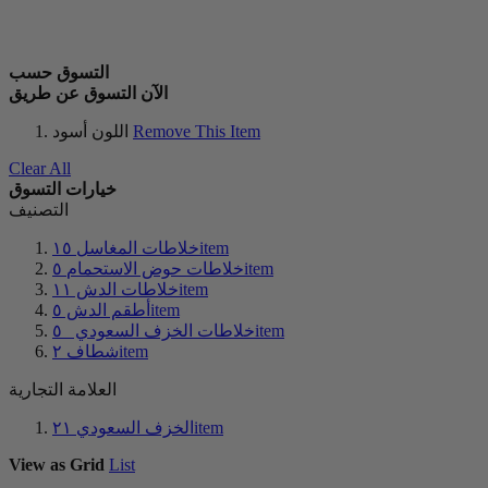
التسوق حسب
الآن التسوق عن طريق
Remove This Item
أسود
اللون
Clear All
خيارات التسوق
التصنيف
item
خلاطات المغاسل
١٥
item
خلاطات حوض الاستحمام
٥
item
خلاطات الدش
١١
item
أطقم الدش
٥
item
خلاطات الخزف السعودي
٥
item
شطاف
٢
العلامة التجارية
item
الخزف السعودي
٢١
View as
Grid
List